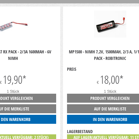
T RX PACK - 2/3A 1600MAH - 6V
MP1500 - NIMH 7,2V, 1500MAH, 2/3 A, 1/1
NIMH
PACK - ROBITRONIC
PREIS
19,90
*
18,00
*
€
€
1 Stück
1 Stück
DUKT VERGLEICHEN
PRODUKT VERGLEICHEN
UF DIE MERKLISTE
AUF DIE MERKLISTE
N DEN WARENKORB
IN DEN WARENKORB
LAGERBESTAND
KTUELL VERFÜGBAR: 2 STÜCK)
AUF LAGER(AKTUELL VERFÜGBAR: 11 ST