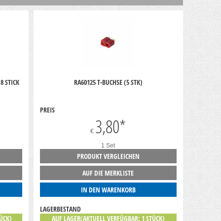
8 STICK
RA60125 T-BUCHSE (5 STK)
PREIS
3,80
*
€
1 Set
PRODUKT VERGLEICHEN
AUF DIE MERKLISTE
IN DEN WARENKORB
LAGERBESTAND
ÜCK)
AUF LAGER(AKTUELL VERFÜGBAR: 1 STÜCK)