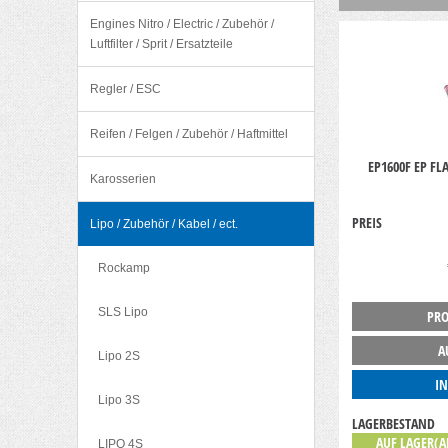
Engines Nitro / Electric / Zubehör /
Luftfilter / Sprit / Ersatzteile
Regler / ESC
Reifen / Felgen / Zubehör / Haftmittel
EP1600F EP FLA
Karosserien
PREIS
Lipo / Zubehör / Kabel / ect.
Rockamp
SLS Lipo
PRO
A
Lipo 2S
I
Lipo 3S
LAGERBESTAND
AUF LAGER(A
LIPO 4S