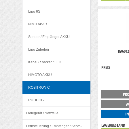
Lipo 6S
NiMH Akkus
Sender / Empfänger AKKU
Lipo Zubehör
RA6012
Kabel / Stecker / LED
PREIS
HIMOTO AKKU
ROBITRONIC
PRO
RUDDOG
A
Ladegerät / Netzteile
I
LAGERBESTAND
Fernsteuerung / Empfänger / Servo /