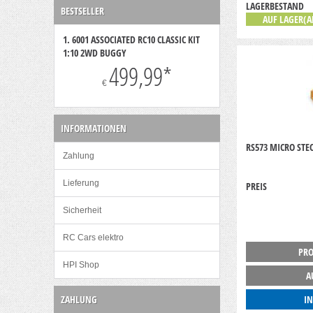
LAGERBESTAND
BESTSELLER
AUF LAGER(A
1. 6001 ASSOCIATED RC10 CLASSIC KIT
1:10 2WD BUGGY
499,99
*
€
INFORMATIONEN
RS573 MICRO STE
Zahlung
Lieferung
PREIS
Sicherheit
RC Cars elektro
PRO
HPI Shop
A
ZAHLUNG
I