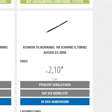
ÜCK)
AUF LAGER(AKTUELL VERFÜGBAR: 1 STÜCK)
,0MM2
RS504SW SILIKONKABEL 1M SCHWARZ 0,75MM2
AUSSEN D2.2MM
PREIS
2,10
*
€
1 m
PRODUKT VERGLEICHEN
AUF DIE MERKLISTE
IN DEN WARENKORB
LAGERBESTAND