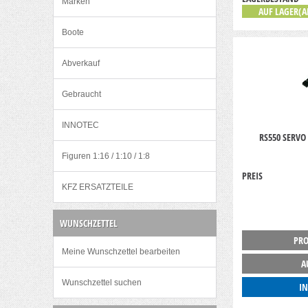
Marken
AUF LAGER(A
Boote
Abverkauf
Gebraucht
INNOTEC
RS550 SERVO
Figuren 1:16 / 1:10 / 1:8
PREIS
KFZ ERSATZTEILE
WUNSCHZETTEL
PRO
Meine Wunschzettel bearbeiten
A
Wunschzettel suchen
I