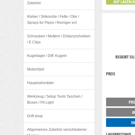
AUF LAGER(A
Zubehör
Kleber / Silikonöle / Fette / Oile /
Sprays for Pipes / Reiniger ect.
Schrauben / Muttern / Distanzscheiben
/ E Clips
Kugellager / Diff. Kugeln
RS503RT SI
Motorritzel
PREIS
Hauptzahnräder
Werkzeug / Setup Tools Taschen /
PRO
Boxen / Pit Light
A
Drift shop
I
Allgemeines Zubehör verschiedener
LAGERBESTAND