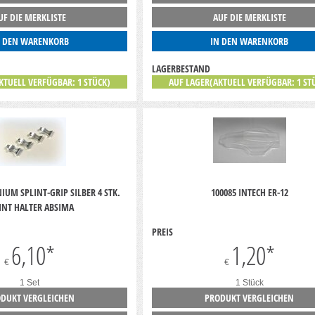
UF DIE MERKLISTE
AUF DIE MERKLISTE
N DEN WARENKORB
IN DEN WARENKORB
LAGERBESTAND
KTUELL VERFÜGBAR: 1 STÜCK)
AUF LAGER(AKTUELL VERFÜGBAR: 1 ST
IUM SPLINT-GRIP SILBER 4 STK.
100085 INTECH ER-12
INT HALTER ABSIMA
PREIS
6,10
*
1,20
*
€
€
1 Set
1 Stück
DUKT VERGLEICHEN
PRODUKT VERGLEICHEN