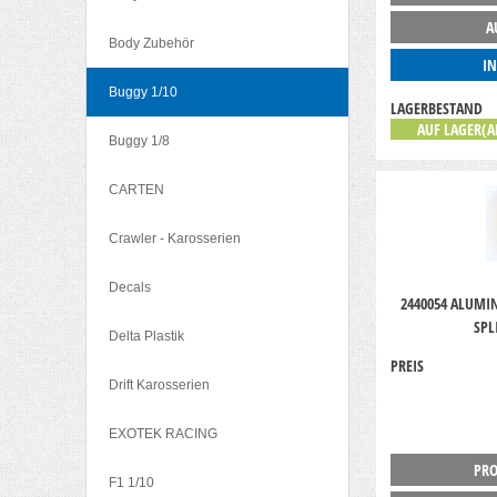
A
Body Zubehör
I
Buggy 1/10
LAGERBESTAND
AUF LAGER(A
Buggy 1/8
CARTEN
Crawler - Karosserien
Decals
2440054 ALUMIN
SPL
Delta Plastik
PREIS
Drift Karosserien
EXOTEK RACING
PRO
F1 1/10