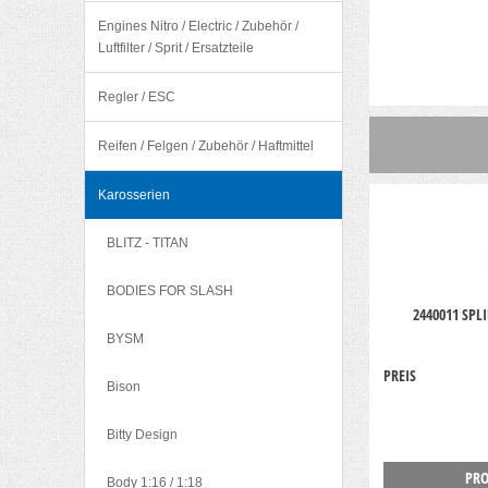
Engines Nitro / Electric / Zubehör /
Luftfilter / Sprit / Ersatzteile
Regler / ESC
Reifen / Felgen / Zubehör / Haftmittel
Karosserien
BLITZ - TITAN
BODIES FOR SLASH
2440011 SPL
BYSM
PREIS
Bison
Bitty Design
PRO
Body 1:16 / 1:18