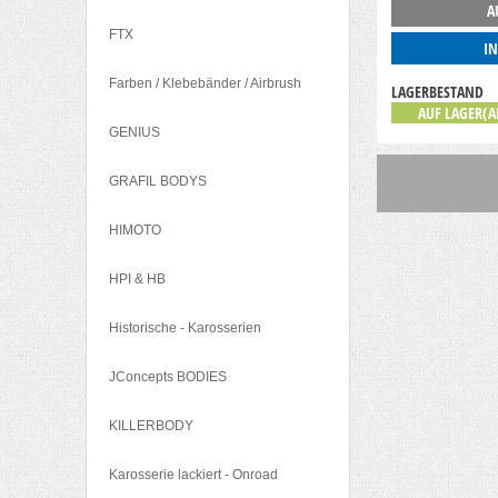
A
FTX
I
Farben / Klebebänder / Airbrush
LAGERBESTAND
AUF LAGER(A
GENIUS
GRAFIL BODYS
HIMOTO
HPI & HB
Historische - Karosserien
JConcepts BODIES
KILLERBODY
Karosserie lackiert - Onroad