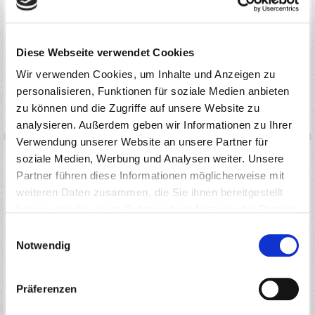
€
1 Set
AUF DIE MERKLISTE
Diese Webseite verwendet Cookies
IN DEN WARENKORB
Wir verwenden Cookies, um Inhalte und Anzeigen zu
personalisieren, Funktionen für soziale Medien anbieten
LAGERBESTAND
zu können und die Zugriffe auf unsere Website zu
AUF LAGER(AKTUELL VERFÜGBAR: 2 STÜCK)
analysieren. Außerdem geben wir Informationen zu Ihrer
Verwendung unserer Website an unsere Partner für
soziale Medien, Werbung und Analysen weiter. Unsere
Partner führen diese Informationen möglicherweise mit
weiteren Daten zusammen, die Sie ihnen bereitgestellt
haben oder die sie im Rahmen Ihrer Nutzung der Dienste
MAK162SBK GPM RACING ALUMINIUM + STAINLESS STEEL ADJUSTABLE
gesammelt haben.
Einwilligungsauswahl
FRONT STEERING TIE ROD (ARA106044T2) - 1 SET BLACK FOR ARRMA
Notwendig
NOTORIOUS 6S 4WD BLX
PREIS
Präferenzen
UVP:
€ 27,99
17,99
*