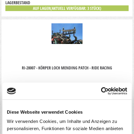
LAGERBESTAND
AUF LAGER(AKTUELL VERFÜGBAR: 3 STÜCK)
RI-28007 - KÖRPER LOCH MENDING PATCH - RIDE RACING
PREIS
1,20
*
€
1 Set
Diese Webseite verwendet Cookies
AUF DIE MERKLISTE
Wir verwenden Cookies, um Inhalte und Anzeigen zu
IN DEN WARENKORB
personalisieren, Funktionen für soziale Medien anbieten