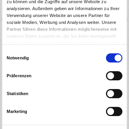
zu können und die Zugriffe auf unsere Website zu
LAGERBESTAND
analysieren. Außerdem geben wir Informationen zu Ihrer
AUF LAGER(AKTUELL VERFÜGBAR: 6 STÜCK)
Verwendung unserer Website an unsere Partner für
soziale Medien, Werbung und Analysen weiter. Unsere
Partner führen diese Informationen möglicherweise mit
weiteren Daten zusammen, die Sie ihnen bereitgestellt
haben oder die sie im Rahmen Ihrer Nutzung der Dienste
gesammelt haben.
Einwilligungsauswahl
Notwendig
RIDE-28065 - RIDE 1/8 GT PRO SPRINGS (2) (H40MM) SPEC 2.3MM PURPLE
Präferenzen
PREIS
1,20
*
Statistiken
€
2 Stück
Marketing
AUF DIE MERKLISTE
IN DEN WARENKORB