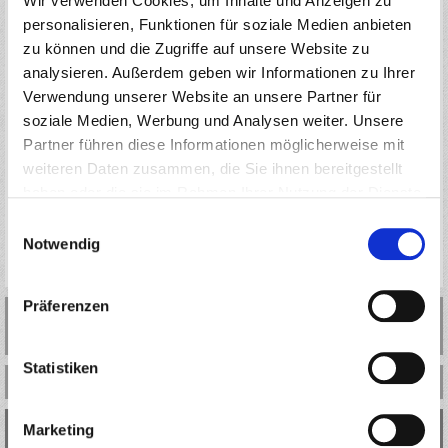
Wir verwenden Cookies, um Inhalte und Anzeigen zu
personalisieren, Funktionen für soziale Medien anbieten
TOOLS19MBRT ORCA MOTOR BEARING REMOVE TOOLS
zu können und die Zugriffe auf unsere Website zu
PREIS
analysieren. Außerdem geben wir Informationen zu Ihrer
1,20
*
Verwendung unserer Website an unsere Partner für
€
soziale Medien, Werbung und Analysen weiter. Unsere
Partner führen diese Informationen möglicherweise mit
1 Stück
AUF DIE MERKLISTE
weiteren Daten zusammen, die Sie ihnen bereitgestellt
haben oder die sie im Rahmen Ihrer Nutzung der Dienste
IN DEN WARENKORB
gesammelt haben.
Einwilligungsauswahl
LAGERBESTAND
Notwendig
AUF LAGER(AKTUELL VERFÜGBAR: 1 STÜCK)
Präferenzen
SORTIEREN NACH:
Statistiken
INFORMATIONEN
Marketing
KONTAKT