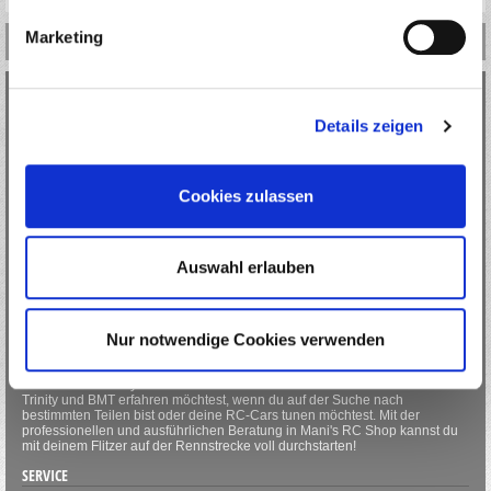
Marketing
INFORMATIONEN
KONTAKT
Details zeigen
MANI`S RC SHOP
Email: manis.rcshop.at@gmail.com
Cookies zulassen
Email: rally.autoracing@gmx.at
NUR ONLINE VERKAUF
ÜBER MANI`S RC
Auswahl erlauben
Als führendes Fachgeschäft für ferngesteuerte Fahrzeuge und RC-
Modellbau in Graz sind wir für dich der perfekte Ansprechpartner wenn es
um RC-Cars oder RC-Zubehör und Ersatzteile geht. Egal, ob du dich über
Nur notwendige Cookies verwenden
verschiedene RC-Cars informieren möchtest, ein ganz bestimmtes Modell
suchst oder die richtigen Ersatzteile für deinen Flitzer suchst, bei uns wirst
du ganz sicher fündig. Neben vielen anderen Marken führen wir auch RC-
Zubehör von Trinity und BMT. Wende dich an uns wenn du mehr über
Trinity und BMT erfahren möchtest, wenn du auf der Suche nach
bestimmten Teilen bist oder deine RC-Cars tunen möchtest. Mit der
professionellen und ausführlichen Beratung in Mani's RC Shop kannst du
mit deinem Flitzer auf der Rennstrecke voll durchstarten!
SERVICE