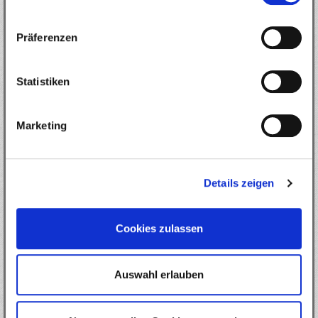
Email: manis.rcshop.at@gmail.com
Email: rally.autoracing@gmx.at
Präferenzen
NUR ONLINE VERKAUF
ÜBER MANI`S RC
Als führendes Fachgeschäft für ferngesteuerte Fahrzeuge und RC-
Statistiken
Modellbau in Graz sind wir für dich der perfekte Ansprechpartner wenn es
um RC-Cars oder RC-Zubehör und Ersatzteile geht. Egal, ob du dich über
verschiedene RC-Cars informieren möchtest, ein ganz bestimmtes Modell
suchst oder die richtigen Ersatzteile für deinen Flitzer suchst, bei uns wirst
Marketing
du ganz sicher fündig. Neben vielen anderen Marken führen wir auch RC-
Zubehör von Trinity und BMT. Wende dich an uns wenn du mehr über
Trinity und BMT erfahren möchtest, wenn du auf der Suche nach
bestimmten Teilen bist oder deine RC-Cars tunen möchtest. Mit der
professionellen und ausführlichen Beratung in Mani's RC Shop kannst du
mit deinem Flitzer auf der Rennstrecke voll durchstarten!
Details zeigen
SERVICE
Datenschutz
Impressum
Cookies zulassen
Widerruf
Datenschutzerklärung
ZAHLUNGSARTEN
Auswahl erlauben
SOCIAL NETWORK