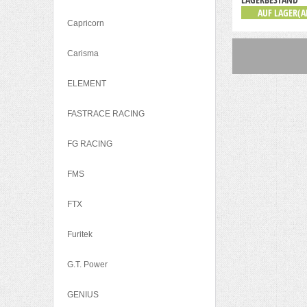
AUF LAGER(A
Capricorn
Carisma
ELEMENT
FASTRACE RACING
FG RACING
FMS
FTX
Furitek
G.T. Power
GENIUS