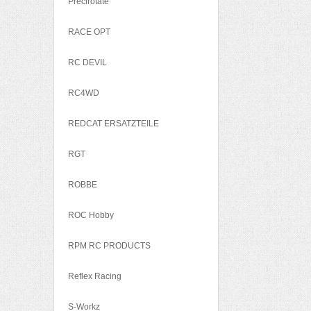
Precirotate
RACE OPT
RC DEVIL
RC4WD
REDCAT ERSATZTEILE
RGT
ROBBE
ROC Hobby
RPM RC PRODUCTS
Reflex Racing
S-Workz