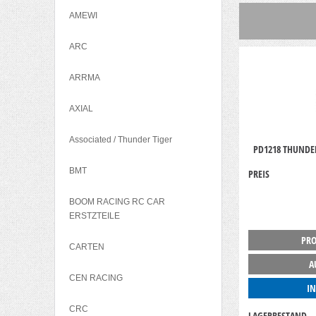
AMEWI
ARC
ARRMA
AXIAL
Associated / Thunder Tiger
PD1218 THUNDE
BMT
PREIS
BOOM RACING RC CAR
ERSTZTEILE
PRO
CARTEN
A
CEN RACING
I
CRC
LAGERBESTAND