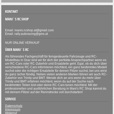
KONTAKT
MANI`S RC SHOP
Email: manis.rcshop.at@gmail.com
Email: rally.autoracing@gmx.at
NUR ONLINE VERKAUF
ÜBER MANI`S RC
Als führendes Fachgeschäft für ferngesteuerte Fahrzeuge und RC-
Modellbau in Graz sind wir für dich der perfekte Ansprechpartner wenn es
um RC-Cars oder RC-Zubehör und Ersatzteile geht. Egal, ob du dich über
verschiedene RC-Cars informieren möchtest, ein ganz bestimmtes Modell
suchst oder die richtigen Ersatzteile für deinen Flitzer suchst, bei uns wirst
du ganz sicher fündig. Neben vielen anderen Marken führen wir auch RC-
Zubehör von Trinity und BMT. Wende dich an uns wenn du mehr über
Trinity und BMT erfahren möchtest, wenn du auf der Suche nach
bestimmten Teilen bist oder deine RC-Cars tunen möchtest. Mit der
professionellen und ausführlichen Beratung in Mani's RC Shop kannst du
mit deinem Flitzer auf der Rennstrecke voll durchstarten!
SERVICE
Datenschutz
Impressum
Widerruf