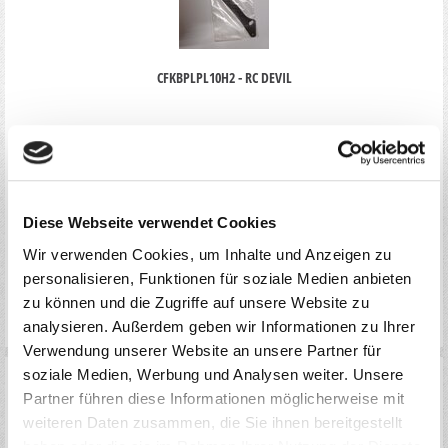
CFKBPLPL10H2 - RC DEVIL
PREIS
11,90
*
€
1 Stück
Diese Webseite verwendet Cookies
AUF DIE MERKLISTE
Wir verwenden Cookies, um Inhalte und Anzeigen zu
IN DEN WARENKORB
personalisieren, Funktionen für soziale Medien anbieten
LAGERBESTAND
zu können und die Zugriffe auf unsere Website zu
AUF LAGER(AKTUELL VERFÜGBAR: 1 STÜCK)
analysieren. Außerdem geben wir Informationen zu Ihrer
Verwendung unserer Website an unsere Partner für
soziale Medien, Werbung und Analysen weiter. Unsere
Partner führen diese Informationen möglicherweise mit
weiteren Daten zusammen, die Sie ihnen bereitgestellt
haben oder die sie im Rahmen Ihrer Nutzung der Dienste