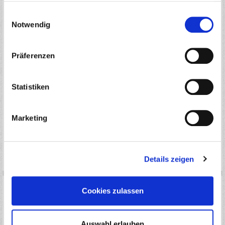
gesammelt haben.
Einwilligungsauswahl
Notwendig
CFKFRTBEAPRGWD235 - RC DEVIL
Präferenzen
PREIS
1,20
*
€
Statistiken
1 Stück
AUF DIE MERKLISTE
Marketing
IN DEN WARENKORB
LAGERBESTAND
AUF LAGER(AKTUELL VERFÜGBAR: 1 STÜCK)
Details zeigen
Cookies zulassen
Auswahl erlauben