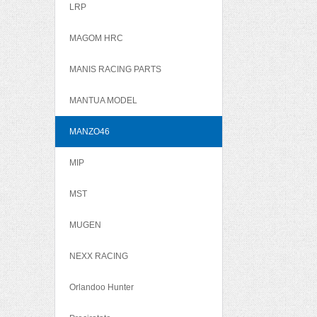
LRP
MAGOM HRC
MANIS RACING PARTS
MANTUA MODEL
MANZO46
MIP
MST
MUGEN
NEXX RACING
Orlandoo Hunter