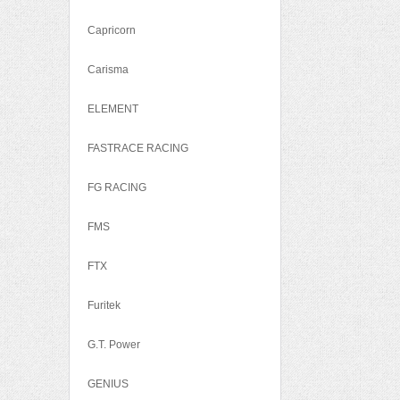
Capricorn
Carisma
ELEMENT
FASTRACE RACING
FG RACING
FMS
FTX
Furitek
G.T. Power
GENIUS