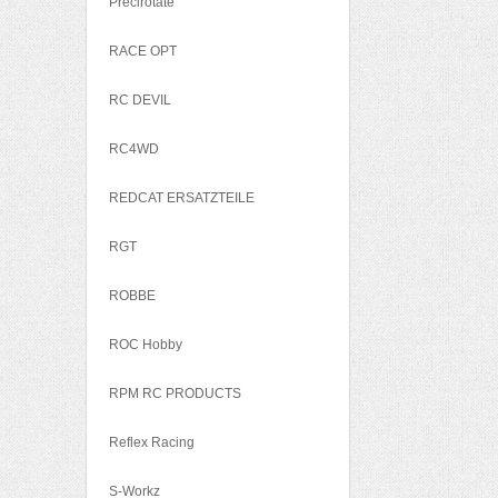
Precirotate
RACE OPT
RC DEVIL
RC4WD
REDCAT ERSATZTEILE
RGT
ROBBE
ROC Hobby
RPM RC PRODUCTS
Reflex Racing
S-Workz