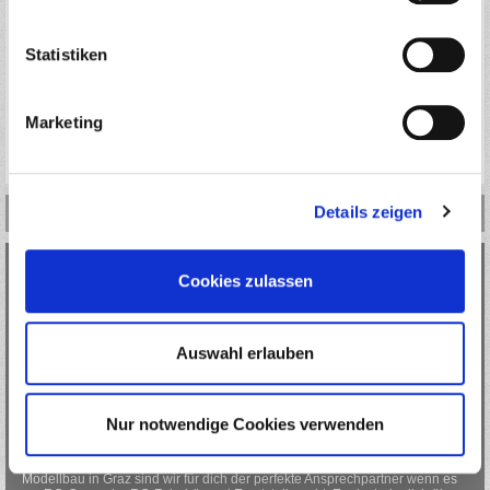
Statistiken
Marketing
SET-UP RALLY GAME / GT / OFF ROAD
Details zeigen
INFORMATIONEN
KONTAKT
Cookies zulassen
MANI`S RC SHOP
Auswahl erlauben
Email: manis.rcshop.at@gmail.com
Email: rally.autoracing@gmx.at
NUR ONLINE VERKAUF
Nur notwendige Cookies verwenden
ÜBER MANI`S RC
Als führendes Fachgeschäft für ferngesteuerte Fahrzeuge und RC-
Modellbau in Graz sind wir für dich der perfekte Ansprechpartner wenn es